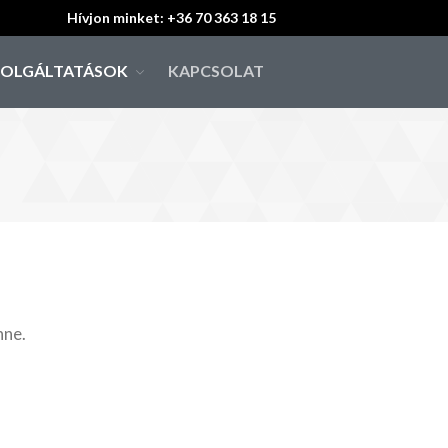
Hívjon minket: +36 70 363 18 15
ZOLGÁLTATÁSOK
KAPCSOLAT
Hírek
Életmód tanácsok
Bemutatkozás
Állataink
Almok
Kanok
Szukák
Lovak
nne.
Nyulak
Szolgáltatások
Fogápolás