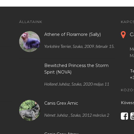
ÁLLATAINK
KAPC
C
Athene of Floramore (Sally)
Yorkshire Terrier, Szuka, 2009. február 15.
M
M
Bewitched Princess the Storm
Te
Spirit (NOVA)
+3
Holland Juhász, Szuka, 2020 május 11
KÖZÖ
Kövess
Canis Grex Amic
Német Juhász , Szuka, 2012 március 2