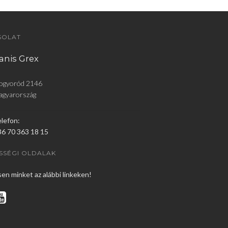
Táplálékkiegészítők
kedvenceinknek
SOLAT
anis Grex
Életmód tanácsok
ogyoród 2146
Hírek
agyarország
lefon:
6 70 363 18 15
SSÉGI OLDALAK
en minket az alábbi linkeken!