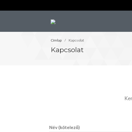
A Canis Grex weboldala
Canis Grex
Címlap
/
Kapcsolat
Kapcsolat
Ker
Név (kötelező)