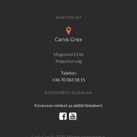
KAPCSOLAT
Canis Grex
Mogyoród 2146
Magyarország
Telefon:
+36 70 363 18 15
KÖZÖSSÉGI OLDALAK
Kövessen minket az alábbi linkeken!
Canis Grex © 2020. Minden jog fenntartva.