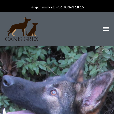
Hívjon minket: +36 70 363 18 15
A Canis Grex weboldala
Canis Grex
Hírek
Életmód tanácsok
Bemutatkozás
Állataink
Almok
Kanok
Szukák
Lovak