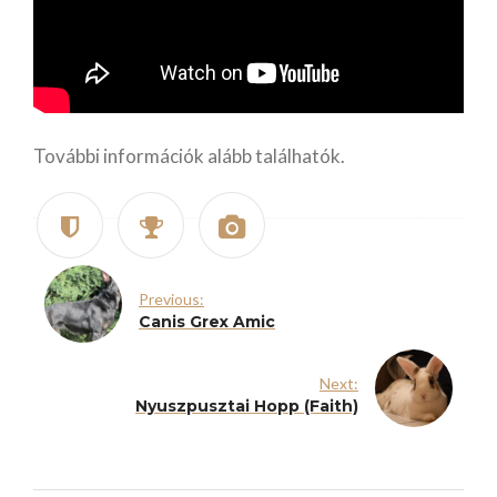
További információk alább találhatók.
Previous:
Canis Grex Amic
Next:
Nyuszpusztai Hopp (Faith)