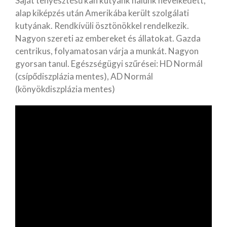
Saját tenyésztésű kan kutyánk nálunk nevelkedett,
alap kiképzés után Amerikába került szolgálati
Féregtelenítés
kutyának. Rendkívüli ösztönökkel rendelkezik.
Kullancsszezon
Nagyon szereti az embereket és állatokat. Gazda
Diszplázia
centrikus, folyamatosan várja a munkát. Nagyon
Táplálékkiegészítők
gyorsan tanul. Egészségügyi szűrései: HD Normál
kedvenceinknek
(csípődiszplázia mentes), AD Normál
(könyökdiszplázia mentes)
Életmód tanácsok
Hírek