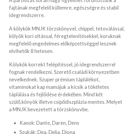
A párosítás során nagy figyelmet fordítottunk a
fajtának megfelelő küllemre, egészségre és stabil
idegrendszerre.
Ózonos fertőtlenítés
A kölykök MNJK törzskönyvel, chippel, tetoválással,
Féregtelenítés
kölyök kori oltással, féregtelenítésekkel, koruknak
Kullancsszezon
megfelelő engedelmes előképzettséggel lesznek
Diszplázia
elvihetők 8 hetesen.
Táplálékkiegészítők
kedvenceinknek
Kölykök korrekt felépítéssel, jó idegrendszerrel
fognak rendelkezni. Szerető családi környezetben
nevelkednek. Szuper prémium táplálékot,
vitaminokat kap mamájuk a kicsik a tökéletes
Életmód tanácsok
táplálása és fejlődése érdekében. Mind két
Hírek
szülő,könyök illetve csípődiszplázia mentes. Melyet
a MNJK bevezetett a törzskönyvbe.
Kanok: Dante, Daren, Dens
Szukák: Dea, Delia, Diona