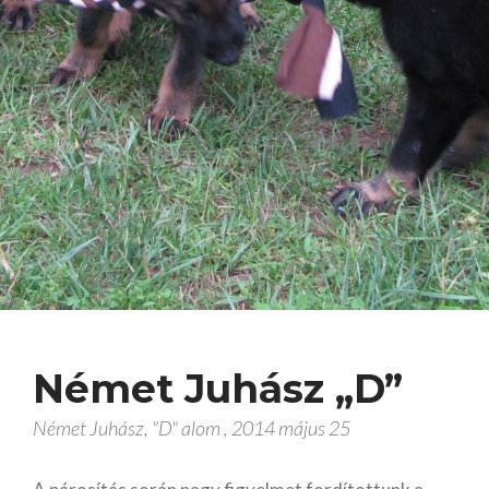
Szukák
Lovak
Nyulak
Szolgáltatások
Fogápolás
Kiképzés
Kozmetika
Panzió
Mobil Ózonos Fertőtlenítés
Kapcsolat
Német Juhász „D”
Német Juhász, "D" alom , 2014 május 25