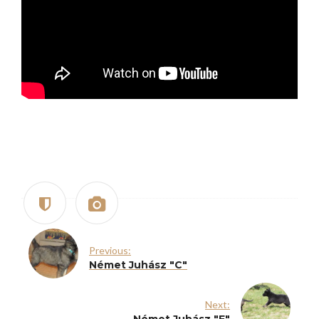
Previous:
Német Juhász "C"
Next: